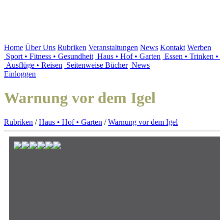
Home
Über Uns
Rubriken
Veranstaltungen
News
Kontakt
Werben
Sport • Fitness • Gesundheit
Haus • Hof • Garten
Essen • Trinken 
Ausflüge • Reisen
Seitenweise Bücher
News
Einloggen
Warnung vor dem Igel
Rubriken
/
Haus • Hof • Garten
/
Warnung vor dem Igel