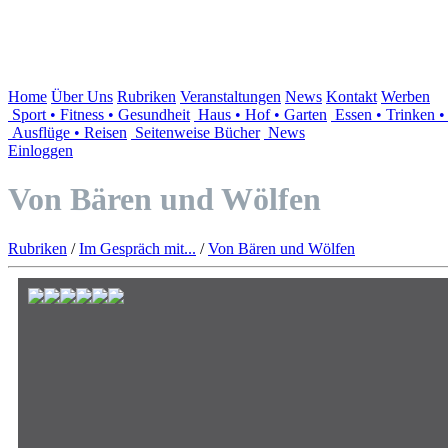
Home
Über Uns
Rubriken
Veranstaltungen
News
Kontakt
Werben
Sport • Fitness • Gesundheit
Haus • Hof • Garten
Essen • Trinken 
Ausflüge • Reisen
Seitenweise Bücher
News
Einloggen
Von Bären und Wölfen
Rubriken
/
Im Gespräch mit...
/
Von Bären und Wölfen