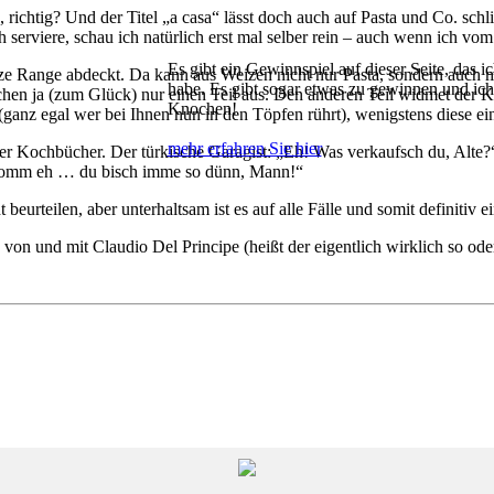
an, richtig? Und der Titel „a casa“ lässt doch auch auf Pasta und Co. s
 serviere, schau ich natürlich erst mal selber rein – auch wenn ich vo
Es gibt ein Gewinnspiel auf dieser Seite, das ic
nze Range abdeckt. Da kann aus Weizen nicht nur Pasta, sondern auch ma
habe. Es gibt sogar etwas zu gewinnen und ic
 machen ja (zum Glück) nur einen Teil aus. Den anderen Teil widmet de
Knochen!
ganz egal wer bei Ihnen nun in den Töpfen rührt), wenigstens diese ei
mehr erfahren Sie hier
iner Kochbücher. Der türkische Garagist: „Eh! Was verkaufsch du, Al
 komm eh … du bisch imme so dünn, Mann!“
 beurteilen, aber unterhaltsam ist es auf alle Fälle und somit definitiv
 von und mit Claudio Del Principe (heißt der eigentlich wirklich so od