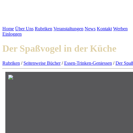
Home
Über Uns
Rubriken
Veranstaltungen
News
Kontakt
Werben
Einloggen
Der Spaßvogel in der Küche
Rubriken
/
Seitenweise Bücher
/
Essen-Trinken-Geniessen
/
Der Spaß