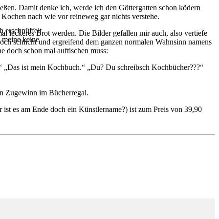
chließen. Damit denke ich, werde ich den Göttergatten schon ködern
m Kochen nach wie vor reineweg gar nichts verstehe.
h erschnüffelt
l leckeres Brot werden. Die Bilder gefallen mir auch, also vertiefe
h meine keine
r Koch schlicht und ergreifend dem ganzen normalen Wahnsinn namens
ne doch schon mal auftischen muss:
te?“ „Das ist mein Kochbuch.“ „Du? Du schreibsch Kochbücher???“
 ein Zugewinn im Bücherregal.
er ist es am Ende doch ein Künstlername?) ist zum Preis von 39,90