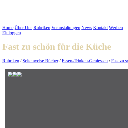
Home
Über Uns
Rubriken
Veranstaltungen
News
Kontakt
Werben
Einloggen
Fast zu schön für die Küche
Rubriken
/
Seitenweise Bücher
/
Essen-Trinken-Geniessen
/
Fast zu s