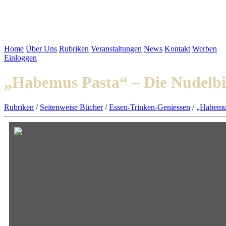
Home
Über Uns
Rubriken
Veranstaltungen
News
Kontakt
Werben
Einloggen
„Habemus Pasta“ – Die Nudelbi
Rubriken
/
Seitenweise Bücher
/
Essen-Trinken-Geniessen
/
„Habemus